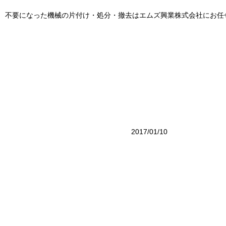
不要になった機械の片付け・処分・撤去はエムズ興業株式会社にお任
古物商
エムズ興業株式会のトップ
業務案
無料相談受付中：お気軽にお問い合
工場片付け 神
2017/01/10