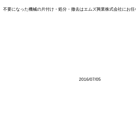
不要になった機械の片付け・処分・撤去はエムズ興業株式会社にお任
古物商
エムズ興業株式会のトップ
業務案
無料相談受付中：お気軽にお問い合
機械撤去神奈川
2016/07/05